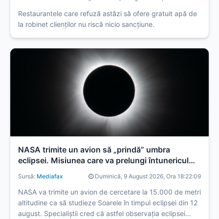
pregătit acum
Restaurantele care refuză astăzi să ofere gratuit apă de
la robinet clienților nu riscă nicio sancțiune.
NASA trimite un avion să „prindă” umbra
eclipsei. Misiunea care va prelungi întunericul
total la aproape trei minute
Sursă:
Mediafax
Duminică, 9 August 2026, Ora 18:22:09
NASA va trimite un avion de cercetare la 15.000 de metri
altitudine ca să studieze Soarele în timpul eclipsei din 12
august. Specialiștii cred că astfel observația eclipsei