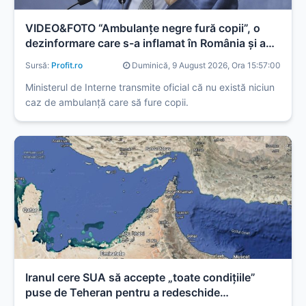
VIDEO&FOTO “Ambulanțe negre fură copii”, o
dezinformare care s-a inflamat în România și a
făcut ca oamenii să atace o autospecială. Șoferul
Sursă:
Profit.ro
Duminică, 9 August 2026, Ora 15:57:00
a fost grav rănit. Mesajul lui Arafat
Ministerul de Interne transmite oficial că nu există niciun
caz de ambulanță care să fure copii.
Iranul cere SUA să accepte „toate condiţiile”
puse de Teheran pentru a redeschide