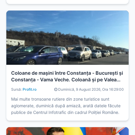
strâmtoarea va fi redeschisă doar după ce Statele Unite
vor îndeplini și alte condiții, scrie Reuters.
Coloane de mașini între Constanța - București și
Constanța - Vama Veche. Coloană și pe Valea
Prahovei
Sursă:
Profit.ro
Duminică, 9 August 2026, Ora 16:29:00
Mai multe tronsoane rutiere din zone turistice sunt
aglomerate, duminică după amiază, arată datele făcute
publice de Centrul Infotrafic din cadrul Poliției Române.