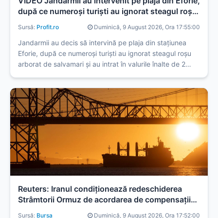
VIDEO Jandarmii au intervenit pe plaja din Eforie,
după ce numeroși turiști au ignorat steagul roșu
și au intrat în valurile înalte de 2 metri
Sursă:
Profit.ro
Duminică, 9 August 2026, Ora 17:55:00
Jandarmii au decis să intervină pe plaja din stațiunea
Eforie, după ce numeroși turiști au ignorat steagul roșu
arborat de salvamari și au intrat în valurile înalte de 2
metri.
Reuters: Iranul condiţionează redeschiderea
Strâmtorii Ormuz de acordarea de compensaţii
din partea SUA
Sursă:
Bursa
Duminică, 9 August 2026, Ora 17:52:00