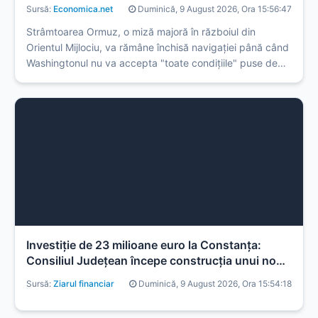
Strâmtoarea Ormuz
Sursă:
Economica.net
Duminică, 9 August 2026, Ora 15:56:47
Strâmtoarea Ormuz, o miză majoră în războiul din
Orientul Mijlociu, va rămâne închisă navigației până când
Washingtonul nu va accepta "toate condițiile" puse de
Teheran, a insistat duminică Corpul Gardienilor Revoluției
Islamice (IRGC), armata de elită a Iranului, spulberând ...
Investiţie de 23 milioane euro la Constanţa:
Consiliul Judeţean începe construcţia unui nou
Acvariu, finanţat din fonduri europene
Sursă:
Ziarul financiar
Duminică, 9 August 2026, Ora 15:54:18