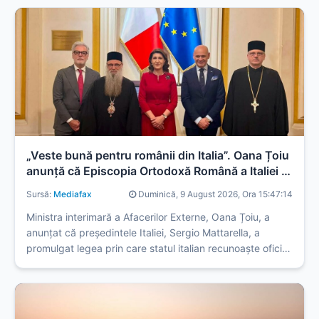
„Veste bună pentru românii din Italia”. Oana Țoiu
anunță că Episcopia Ortodoxă Română a Italiei a
fost recunoscută oficial
Sursă:
Mediafax
Duminică, 9 August 2026, Ora 15:47:14
Ministra interimară a Afacerilor Externe, Oana Țoiu, a
anunțat că președintele Italiei, Sergio Mattarella, a
promulgat legea prin care statul italian recunoaște oficial
Episcopia Ortodoxă Română a Italiei.