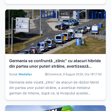
totale poate fi prelungită de la 2 minute și 18 secunde la
aproape 3 minute.
Germania se confruntă „zilnic” cu atacuri hibride
din partea unor puteri străine, avertizează
ministrul de Interne
Sursă:
Mediafax
Duminică, 9 August 2026, Ora 18:17:50
Germania este vizată „zilnic” de atacuri de război hibrid
din partea unor puteri străine, a avertizat ministrul
german de Interne, după ce, la începutul acestei
săptămâni, o dronă încărcată cu explozibili a fost găsită
pe aeroportul din Leipzig.