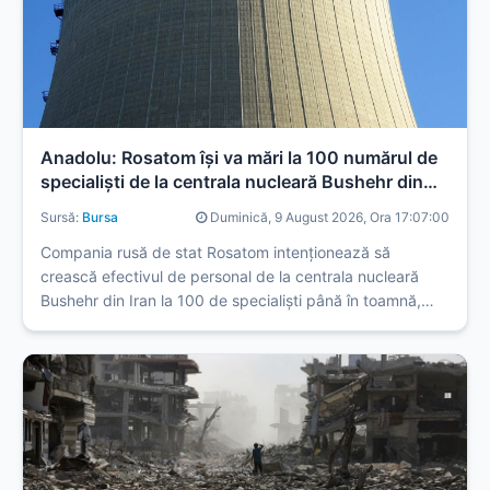
Anadolu: Rosatom îşi va mări la 100 numărul de
specialişti de la centrala nucleară Bushehr din
Iran
Sursă:
Bursa
Duminică, 9 August 2026, Ora 17:07:00
Compania rusă de stat Rosatom intenționează să
crească efectivul de personal de la centrala nucleară
Bushehr din Iran la 100 de specialiști până în toamnă,
condiționat de evoluția conflictului din regiune.