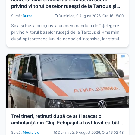
privind viitorul bazelor ruseşti de la Tartous şi
Hmeimim
Sursă:
Bursa
Duminică, 9 August 2026, Ora 16:15:00
Siria și Rusia au ajuns la un memorandum de înțelegere
privind viitorul bazelor rusești de la Tartous și Hmeimim,
după optsprezece luni de negocieri intensive, iar statul
sirian preia administrarea facilităților civile.
Trei tineri, reținuți după ce ar fi atacat o
ambulanță din Cluj. Echipajul a fost lovit cu bâte,
topoare și pietre
Sursă:
Mediafax
Duminică, 9 August 2026, Ora 16:02:43