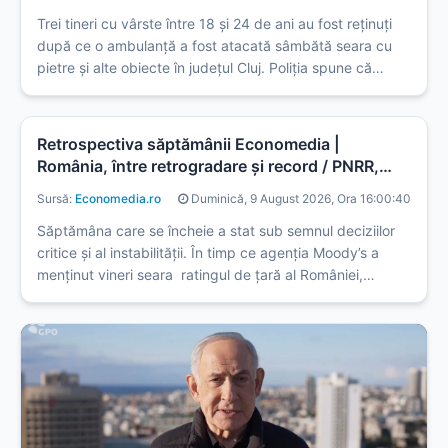
Trei tineri cu vârste între 18 și 24 de ani au fost reținuți
după ce o ambulanță a fost atacată sâmbătă seara cu
pietre și alte obiecte în județul Cluj. Poliția spune că
ancheta vizează mai multe persoane.
Retrospectiva săptămânii Economedia |
România, între retrogradare și record / PNRR,
pus în pericol de legea decarbonizării / Motorina
Sursă:
Economedia.ro
Duminică, 9 August 2026, Ora 16:00:40
a fost la un maxim istoric
Săptămâna care se încheie a stat sub semnul deciziilor
critice și al instabilității. În timp ce agenția Moody’s a
menținut vineri seara ratingul de țară al României,
avertismentele privind riscul pierderii miliardelor din
PNRR din cauza modificărilor la legea decarbonizării au
...