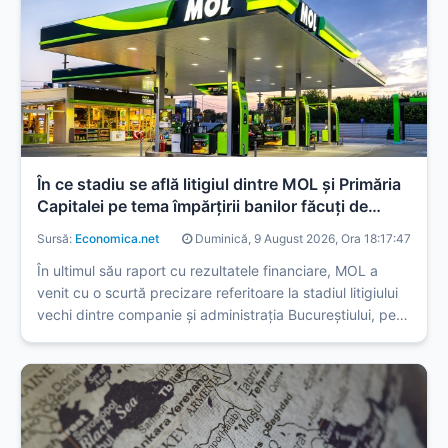
În ce stadiu se află litigiul dintre MOL și Primăria
Capitalei pe tema împărțirii banilor făcuți de
fostele benzinării Agip
Sursă:
Economica.net
Duminică, 9 August 2026, Ora 18:17:47
În ultimul său raport cu rezultatele financiare, MOL a
venit cu o scurtă precizare referitoare la stadiul litigiului
vechi dintre companie și administrația Bucureștiului, pe
tema împărțirii veniturilor realizate de opt benzinării din
București, foste stații Agip. Compania ar vrea o ...