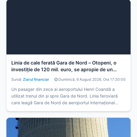
Linia de cale ferată Gara de Nord – Otopeni, o
investiţie de 120 mil. euro, se apropie de un
trafic de 2 mil. de pasageri
Sursă:
Ziarul financiar
Duminică, 9 August 2026, Ora 17:30:00
Un pasager din zece ai aeroportului Henri Coandă a
utilizat trenul din și spre Gara de Nord. Linia feroviară
care leagă Gara de Nord de aeroportul internațional
Henri Coandă (Otopeni), una dintre cele mai importante
conexiuni de transport, o investiție de 120 mil. euro, se
apropie în acest ...