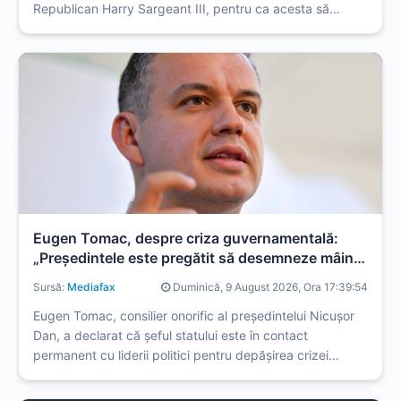
Republican Harry Sargeant III, pentru ca acesta să
renunțe la afacerile sale din Venezuela.
Eugen Tomac, despre criza guvernamentală:
„Președintele este pregătit să desemneze mâine
un candidat dacă el anunță că are în spate o
Sursă:
Mediafax
Duminică, 9 August 2026, Ora 17:39:54
majoritate solidă”
Eugen Tomac, consilier onorific al președintelui Nicușor
Dan, a declarat că șeful statului este în contact
permanent cu liderii politici pentru depășirea crizei
guvernamentale.