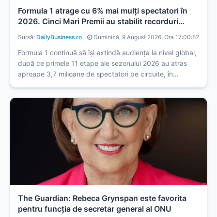
Formula 1 atrage cu 6% mai mulți spectatori în
2026. Cinci Mari Premii au stabilit recorduri
istorice de număr de spectatori
Sursă:
DailyBusiness.ro
Duminică, 9 August 2026, Ora 17:00:52
Formula 1 continuă să își extindă audiența la nivel global,
după ce primele 11 etape ale sezonului 2026 au atras
aproape 3,7 milioane de spectatori pe circuite, în
creștere cu 6% față de aceeași perioadă a anului trecut.
Toate cursele disputate până în prezent s-au desfășurat
cu ...
The Guardian: Rebeca Grynspan este favorita
pentru funcţia de secretar general al ONU