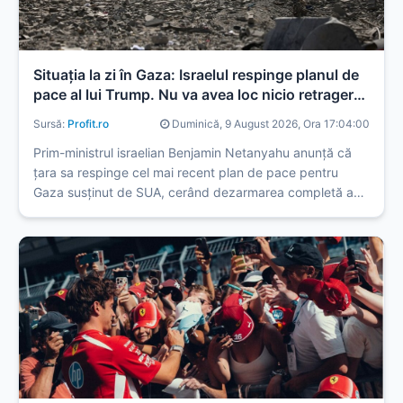
Situația la zi în Gaza: Israelul respinge planul de
pace al lui Trump. Nu va avea loc nicio retragere
până când Hamas nu se va dezarma
Sursă:
Profit.ro
Duminică, 9 August 2026, Ora 17:04:00
Prim-ministrul israelian Benjamin Netanyahu anunță că
țara sa respinge cel mai recent plan de pace pentru
Gaza susținut de SUA, cerând dezarmarea completă a
Hamas înainte de orice retragere a forțelor israeliene,
relatează CNN.