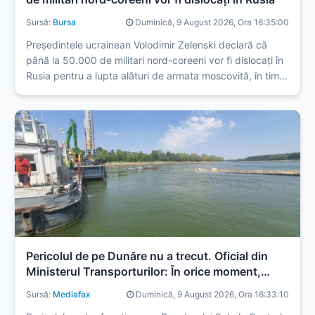
Sursă:
Bursa
Duminică, 9 August 2026, Ora 16:35:00
Președintele ucrainean Volodimir Zelenski declară că
până la 50.000 de militari nord-coreeni vor fi dislocați în
Rusia pentru a lupta alături de armata moscovită, în timp
ce solicită Coreii de Sud furnizarea de sisteme de
apărare aeriană.
Pericolul de pe Dunăre nu a trecut. Oficial din
Ministerul Transporturilor: În orice moment,
barjele pot fi dislocate
Sursă:
Mediafax
Duminică, 9 August 2026, Ora 16:33:10