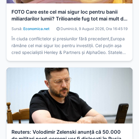
FOTO Care este cel mai sigur loc pentru banii
miliardarilor lumii? Trilioanele fug tot mai mult de
Statele Unite. Țara în care se duc cei mai mulți
Sursă:
Economica.net
Duminică, 9 August 2026, Ora 16:45:19
bani
În ciuda conflictelor și presiunilor fără precedent,Europa
rămâne cel mai sigur loc pentru investiții. Cel puțin așa
cred specialiștii Henley & Partners și AlphaGeo. Statele
Unite ale Americii(SUA) sunt considerate tot mai puțin
sigure și ajung abia pe locul 24. Care este cea mai ...
Reuters: Volodimir Zelenski anunţă că 50.000
de militari nord-coreeni vor fi dislocaţi în Rusia