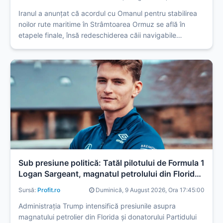
Iranul a anunțat că acordul cu Omanul pentru stabilirea
noilor rute maritime în Strâmtoarea Ormuz se află în
etapele finale, însă redeschiderea căii navigabile
depinde de îndeplinirea condițiilor impuse Statelor Unite
ale Americii, transmise prin intermediari.
Sub presiune politică: Tatăl pilotului de Formula 1
Logan Sargeant, magnatul petrolului din Florida,
somat de Tump să iasă cu afacerile din
Sursă:
Profit.ro
Duminică, 9 August 2026, Ora 17:45:00
Venezuela
Administrația Trump intensifică presiunile asupra
magnatului petrolier din Florida și donatorului Partidului