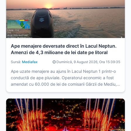
Ape menajere deversate direct în Lacul Neptun.
Amenzi de 4,3 milioane de lei date pe litoral
Sursă:
Mediafax
Duminică, 9 August 2026, Ora 15:39:35
Ape uzate menajere au ajuns în Lacul Neptun 1 printr-o
conductă de ape pluviale. Operatorul economic a fost
amendat cu 60.000 de lei de comisarii Gărzii de Mediu,
care au aplicat, în șapte zile de controale pe litoral,
sancțiuni în valoare totală de 4,3 milioane de lei.