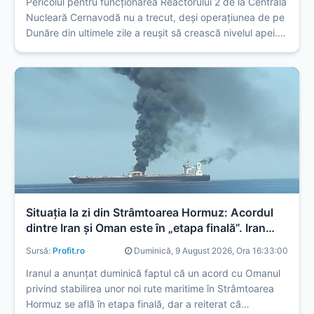
Pericolul pentru funcționarea Reactorului 2 de la Centrala
Nucleară Cernavodă nu a trecut, deși operațiunea de pe
Dunăre din ultimele zile a reușit să crească nivelul apei.
Un secretar de stat din Ministerul Transporturilor
avertizează că, din cauza curenților puternici, barjele ...
Situația la zi din Strâmtoarea Hormuz: Acordul
dintre Iran și Oman este în „etapa finală”. Iran
pune condiții: SUA trebuie să deschidă
Sursă:
Profit.ro
Duminică, 9 August 2026, Ora 16:33:00
strâmtoarea. Cer despăgubiri și ridicarea
sancțiunilor
Iranul a anunțat duminică faptul că un acord cu Omanul
privind stabilirea unor noi rute maritime în Strâmtoarea
Hormuz se află în etapa finală, dar a reiterat că