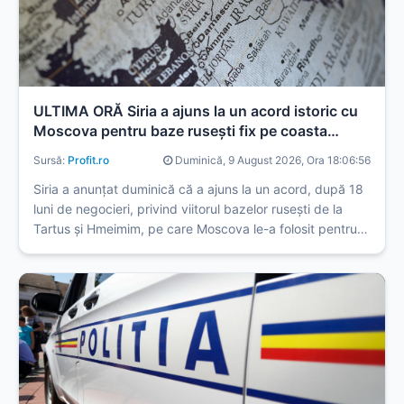
ULTIMA ORĂ Siria a ajuns la un acord istoric cu
Moscova pentru baze rusești fix pe coasta
Mediteranei
Sursă:
Profit.ro
Duminică, 9 August 2026, Ora 18:06:56
Siria a anunțat duminică că a ajuns la un acord, după 18
luni de negocieri, privind viitorul bazelor rusești de la
Tartus și Hmeimim, pe care Moscova le-a folosit pentru
a-l sprijini pe președintele Bashar al-Assad în timpul
războiului civil, relatează AFP și Reuters.