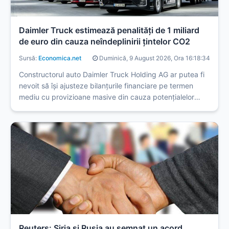
Daimler Truck estimează penalități de 1 miliard
de euro din cauza neîndeplinirii țintelor CO2
Sursă:
Economica.net
Duminică, 9 August 2026, Ora 16:18:34
Constructorul auto Daimler Truck Holding AG ar putea fi
nevoit să își ajusteze bilanțurile financiare pe termen
mediu cu provizioane masive din cauza potențialelor
penalități pentru emisiile de CO2.
Reuters: Siria şi Rusia au semnat un acord