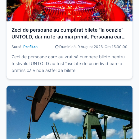
Zeci de persoane au cumpărat bilete "la ocazie”
UNTOLD, dar nu le-au mai primit. Persoana care
i-a înșelat a fost reținută
Sursă:
Profit.ro
Duminică, 9 August 2026, Ora 15:30:00
Zeci de persoane care au vrut să cumpere bilete pentru
festivalul UNTOLD au fost înșelate de un individ care a
pretins că vinde astfel de bilete.