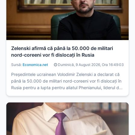
Zelenski afirmă că până la 50.000 de militari
nord-coreeni vor fi dislocaţi în Rusia
Sursă:
Economica.net
Duminică, 9 August 2026, Ora 16:49:03
Președintele ucrainean Volodimir Zelenski a declarat că
până la 50.000 de militari nord-coreeni vor fi dislocați în
Rusia pentru a lupta pentru aliatul Phenianului, liderul de
la Kiev cerând în același timp Coreii de Sud să ofere
sprijin pentru apărarea aeriană ucraineană, relatează ...